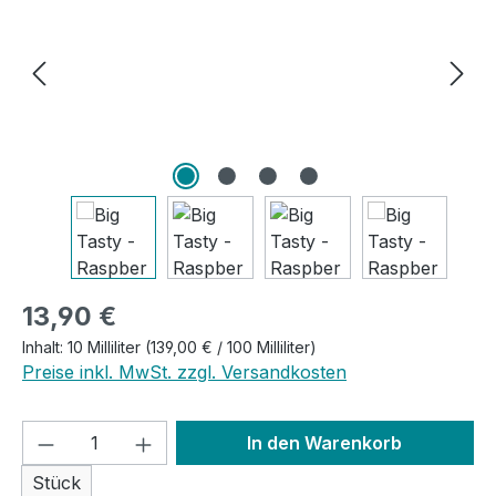
Regulärer Preis:
13,90 €
Inhalt:
10 Milliliter
(139,00 € / 100 Milliliter)
Preise inkl. MwSt. zzgl. Versandkosten
Produkt Anzahl: Gib den gewünschten We
In den Warenkorb
Stück