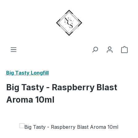
Zum Hauptinhalt springen
Ware
Big Tasty Longfill
Big Tasty - Raspberry Blast
Aroma 10ml
Bildergalerie überspringen