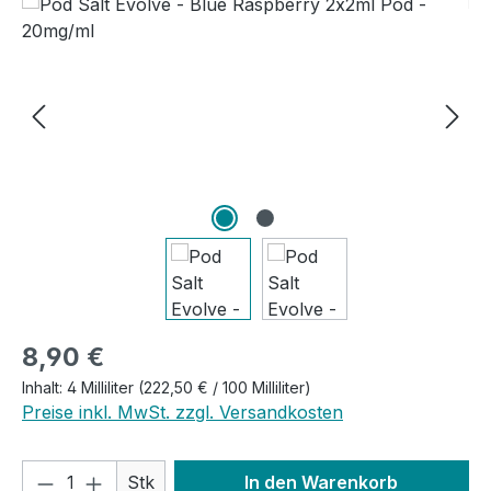
Bildergalerie überspringen
Regulärer Preis:
8,90 €
Inhalt:
4 Milliliter
(222,50 € / 100 Milliliter)
Preise inkl. MwSt. zzgl. Versandkosten
Produkt Anzahl: Gib den gewünschten We
Stk
In den Warenkorb