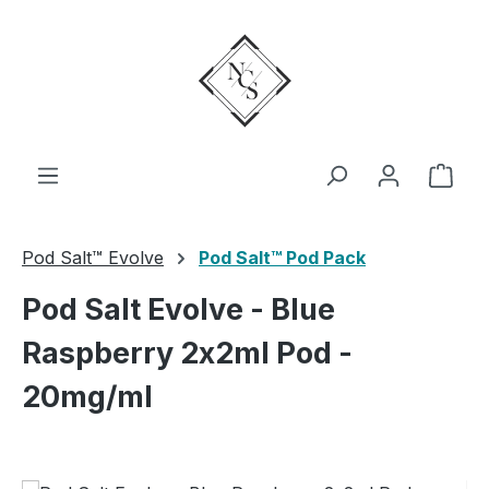
Zum Hauptinhalt springen
Ware
Pod Salt™ Evolve
Pod Salt™ Pod Pack
Pod Salt Evolve - Blue
Raspberry 2x2ml Pod -
20mg/ml