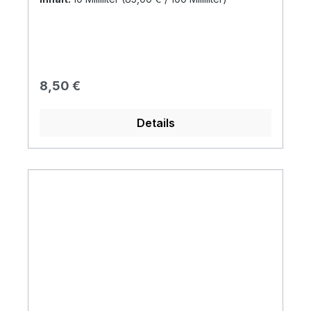
Regulärer Preis:
8,50 €
Details